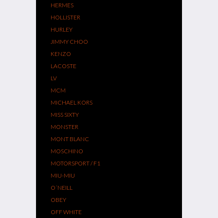
HERMES
HOLLISTER
HURLEY
JIMMY CHOO
KENZO
LACOSTE
LV
MCM
MICHAEL KORS
MISS SIXTY
MONSTER
MONT BLANC
MOSCHINO
MOTORSPORT / F1
MIU-MIU
O´NEILL
OBEY
OFF WHITE