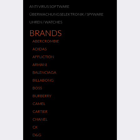
ANTI VIRUS SOFTWARE
ÜBERWACHUNGSELEKTRONIK / SPYWARE
UHREN / WATCHES
BRANDS
ABERCROMBIE
ADIDAS
AFFLICTION
ARMANI
BALENCIAGA
BILLABONG
BOSS
BURBERRY
CAMEL
CARTIER
CHANEL
CK
D&G