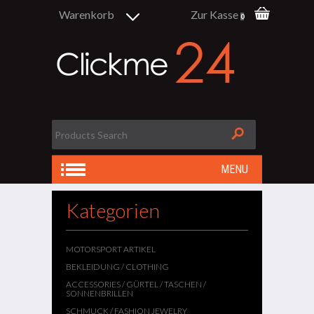
Warenkorb
Zur Kasse
0
MENU
Kategorien
MOTORSPORT ARTIKEL
BEKLEIDUNG / CLOTHING
ACCESSORIES / GÜRTEL / TASCHEN /
SONNENBRILLEN
SCHMUCK / FASHION JEWELRY