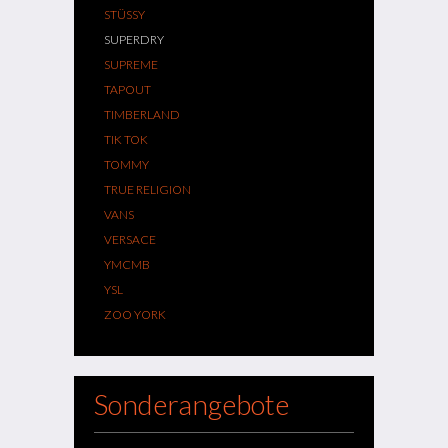
STÜSSY
SUPERDRY
SUPREME
TAPOUT
TIMBERLAND
TIK TOK
TOMMY
TRUE RELIGION
VANS
VERSACE
YMCMB
YSL
ZOO YORK
Sonderangebote