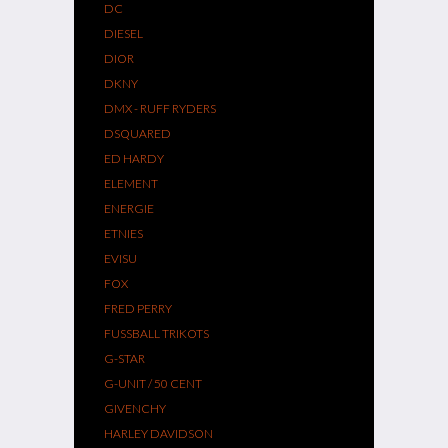
DC
DIESEL
DIOR
DKNY
DMX - RUFF RYDERS
DSQUARED
ED HARDY
ELEMENT
ENERGIE
ETNIES
EVISU
FOX
FRED PERRY
FUSSBALL TRIKOTS
G-STAR
G-UNIT / 50 CENT
GIVENCHY
HARLEY DAVIDSON