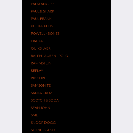
PALM ANGLES
PAUL & SHARK
PAUL FRANK
PHILIPP PLEIN
POWELL - BONES
PRADA
QUIKSILVER
RALPH LAUREN - POLO
RAMMSTEIN
REPLAY
RIP CURL
SAMSONITE
SANTA CRUZ
SCOTCH & SODA
SEAN JOHN
SMET
SNOOP DOGG
STONE ISLAND