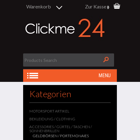
Warenkorb
Zur Kasse
0
MENU
Kategorien
MOTORSPORT ARTIKEL
BEKLEIDUNG / CLOTHING
ACCESSORIES / GÜRTEL / TASCHEN /
SONNENBRILLEN
GELDBÖRSEN / PORTEMONAIES