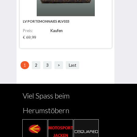
LV PORTEMONNAIES #LV033
Preis:
Kaufen
€ 69,99
1
2
3
>
Last
Viel Spass beim
Herumstöbern