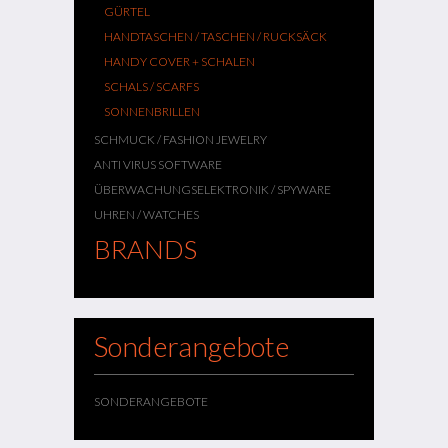
GÜRTEL
HANDTASCHEN / TASCHEN / RUCKSÄCK
HANDY COVER + SCHALEN
SCHALS / SCARFS
SONNENBRILLEN
SCHMUCK / FASHION JEWELRY
ANTI VIRUS SOFTWARE
ÜBERWACHUNGSELEKTRONIK / SPYWARE
UHREN / WATCHES
BRANDS
Sonderangebote
SONDERANGEBOTE