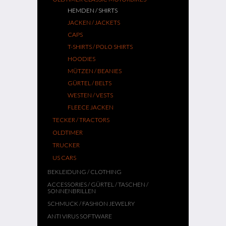
HEMDEN / SHIRTS
JACKEN / JACKETS
CAPS
T-SHIRTS / POLO SHIRTS
HOODIES
MÜTZEN / BEANIES
GÜRTEL / BELTS
WESTEN / VESTS
FLEECE JACKEN
TECKER / TRACTORS
OLDTIMER
TRUCKER
US CARS
BEKLEIDUNG / CLOTHING
ACCESSORIES / GÜRTEL / TASCHEN /
SONNENBRILLEN
SCHMUCK / FASHION JEWELRY
ANTI VIRUS SOFTWARE