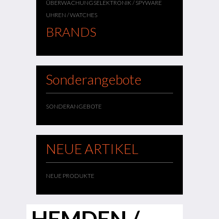
ÜBERWACHUNGSELEKTRONIK / SPYWARE
UHREN / WATCHES
BRANDS
Sonderangebote
SONDERANGEBOTE
NEUE ARTIKEL
NEUE PRODUKTE
HEMDEN /