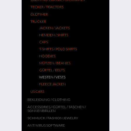
TECKER / TRACTORS
OLDTIMER
TRUCKER
JACKEN / JACKETS
HEMDEN / SHIRTS
CAPS
T-SHIRTS / POLO SHIRTS
HOODIES
MÜTZEN / BEANIES
GÜRTEL / BELTS
WESTEN / VESTS
FLEECE JACKEN
US CARS
BEKLEIDUNG / CLOTHING
ACCESSORIES / GÜRTEL / TASCHEN /
SONNENBRILLEN
SCHMUCK / FASHION JEWELRY
ANTI VIRUS SOFTWARE