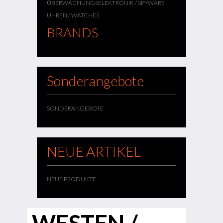
ÜBERWACHUNGSELEKTRONIK / SPYWARE
UHREN / WATCHES
BRANDS
Sonderangebote
SONDERANGEBOTE
NEUE ARTIKEL
NEUE PRODUKTE
WESTEN /