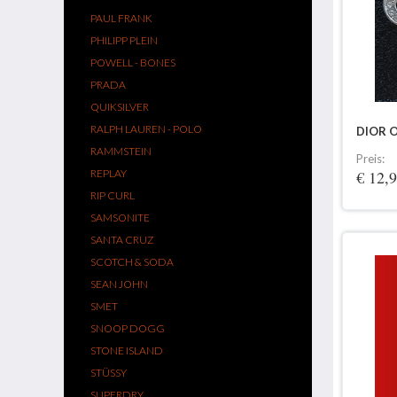
PAUL FRANK
PHILIPP PLEIN
POWELL - BONES
PRADA
QUIKSILVER
RALPH LAUREN - POLO
DIOR 
RAMMSTEIN
Preis:
REPLAY
€ 12,
RIP CURL
SAMSONITE
SANTA CRUZ
SCOTCH & SODA
SEAN JOHN
SMET
SNOOP DOGG
STONE ISLAND
STÜSSY
SUPERDRY