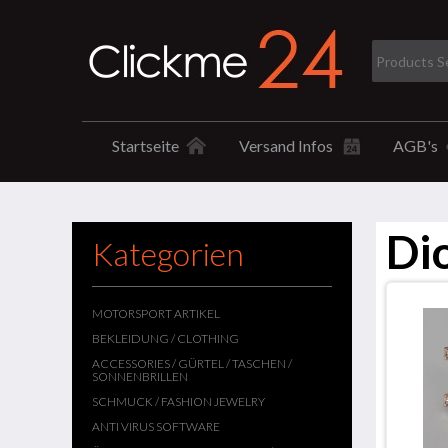
Startseite
Versand Infos
AGB's
Di
Kategorien
MOTORSPORT ARTIKEL
BEKLEIDUNG / CLOTHING
ACCESSORIES / GÜRTEL / TASCHEN /
SONNENBRILLEN
SCHMUCK / FASHION JEWELRY
ANTI VIRUS SOFTWARE