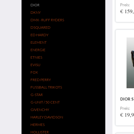
Preis:
DIOR
€ 159
DKNY
DMX - RUFF RYDERS
DSQUARED
ED HARDY
ELEMENT
ENERGIE
ETNIES
EVISU
FOX
FRED PERRY
FUSSBALL TRIKOTS
G-STAR
DIOR 
G-UNIT / 50 CENT
Preis:
GIVENCHY
€ 19,
HARLEY DAVIDSON
HERMES
HOLLISTER