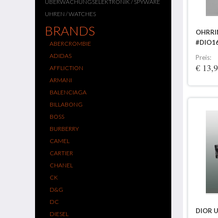
ÜBERWACHUNGSELEKTRONIK / SPYWARE
UHREN / WATCHES
BRANDS
OHRRI
#DIO1
ABERCROMBIE
ADIDAS
Preis:
€ 13,
AFFLICTION
ARMANI
BALENCIAGA
BILLABONG
BOSS
BURBERRY
CAMEL
CARTIER
CHANEL
CK
D&G
DC
DIOR 
DIESEL