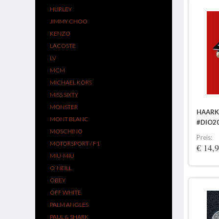
HURLEY
JIMMY CHOO
KENZO
LACOSTE
LV
MCM
MICHAEL KORS
MISS SIXTY
MONSTER
HAARK
MONT BLANC
#DIO2
MOSCHINO
Preis:
MOTORSPORT / F1
€ 14,
MIU-MIU
O´NEILL
OBEY
OFF WHITE
PALM ANGLES
PAUL & SHARK