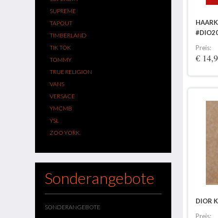
SUPREME
HAARK
TAPOUT
#DIO2
TIMBERLAND
TIK TOK
Preis:
€ 14,
TOMMY
TRUE RELIGION
VANS
VERSACE
YMCMB
YSL
ZOO YORK
Sonderangebote
DIOR K
SONDERANGEBOTE
Preis: