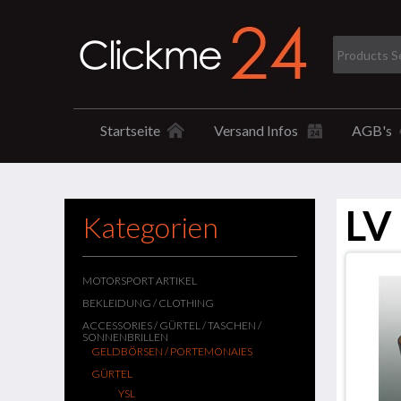
Startseite
Versand Infos
AGB's
LV
Kategorien
MOTORSPORT ARTIKEL
BEKLEIDUNG / CLOTHING
ACCESSORIES / GÜRTEL / TASCHEN /
SONNENBRILLEN
GELDBÖRSEN / PORTEMONAIES
GÜRTEL
YSL