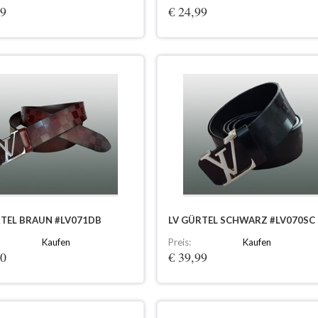
99
€ 24,99
RTEL BRAUN #LV071DB
LV GÜRTEL SCHWARZ #LV070SC
Kaufen
Preis:
Kaufen
90
€ 39,99