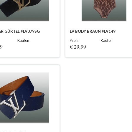
ER GÜRTEL #LV079SG
LV BODY BRAUN #LV149
Kaufen
Preis:
Kaufen
99
€ 29,99