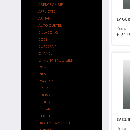
ABERCROMBIE
AFFLICTION
ARMANI
LV GÜR
AUTO GÜRTEL
Preis:
BILLABONG
€ 24,
BOSS
BURBERRY
CHANEL
CHRISTIAN AUDIGIER
D&G
DIESEL
DSQUARED
ED HARDY
ENERGIE
ETNIES
G-STAR
GUCCI
LV GÜR
HARLEY DAVIDSON
Preis:
HERMES