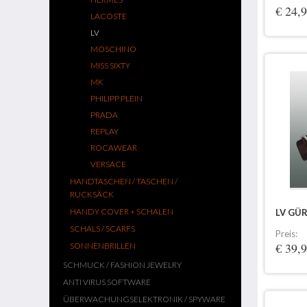
€ 24,
LACOSTE
LV
MOSCHINO
MISS SIXTY
MK
PHILIPP PLEIN
PRADA
REPLAY
ROCAWEAR
VERSACE
HANDTASCHEN / TASCHEN /
RUCKSÄCK
HANDY COVER + SCHALEN
LV GÜ
SCHALS / SCARFS
Preis:
€ 39,
SONNENBRILLEN
SCHMUCK / FASHION JEWELRY
ANTI VIRUS SOFTWARE
ÜBERWACHUNGSELEKTRONIK / SPYWARE