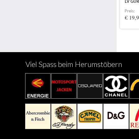
LV GÜR
Preis:
€ 19,
Viel Spass beim Herumstöbern