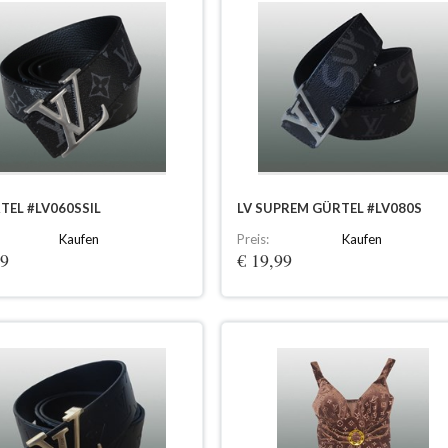
TEL #LV060SSIL
LV SUPREM GÜRTEL #LV080S
Kaufen
Preis:
Kaufen
99
€ 19,99