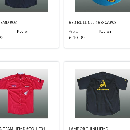
EMD #02
RED BULL Cap #RB-CAP02
Kaufen
Preis:
Kaufen
99
€ 19,99
A TEAM HEMD #TO-HE01
LAMBORGHINI HEMD