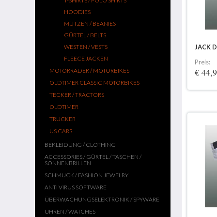
T-SHIRTS / POLO SHIRTS
HOODIES
MÜTZEN / BEANIES
GÜRTEL / BELTS
WESTEN / VESTS
JACK 
FLEECE JACKEN
Preis:
€ 44,
MOTORRÄDER / MOTORBIKES
OLDTIMER CLASSIC MOTORBIKES
TECKER / TRACTORS
OLDTIMER
TRUCKER
US CARS
BEKLEIDUNG / CLOTHING
ACCESSORIES / GÜRTEL / TASCHEN /
SONNENBRILLEN
SCHMUCK / FASHION JEWELRY
ANTI VIRUS SOFTWARE
ÜBERWACHUNGSELEKTRONIK / SPYWARE
UHREN / WATCHES