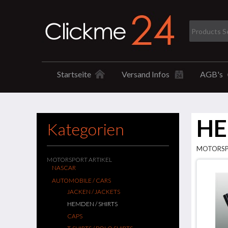
Startseite
Versand Infos
AGB's
HE
Kategorien
MOTORSP
MOTORSPORT ARTIKEL
NASCAR
AUTOMOBILE / CARS
JACKEN / JACKETS
HEMDEN / SHIRTS
CAPS