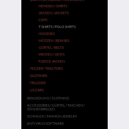
HEMDEN / SHIRTS
JACKEN / JACKETS
CAPS
T-SHIRTS / POLO SHIRTS
HOODIES
MÜTZEN / BEANIES
GÜRTEL / BELTS
WESTEN / VESTS
FLEECE JACKEN
TECKER / TRACTORS
OLDTIMER
TRUCKER
US CARS
BEKLEIDUNG / CLOTHING
ACCESSORIES / GÜRTEL / TASCHEN /
SONNENBRILLEN
SCHMUCK / FASHION JEWELRY
ANTI VIRUS SOFTWARE