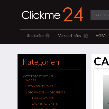
Startseite
Versand Infos
AGB's
CA
Kategorien
MOTORSPORT ARTIKEL
NASCAR
AUTOMOBILE / CARS
MOTORRÄDER / MOTORBIKES
FLEECE JACKEN
JACKEN / JACKETS