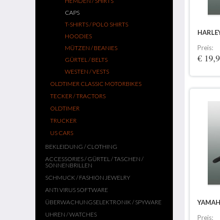
HEMDEN / SHIRTS
CAPS
T-SHIRTS / POLO SHIRTS
HARLE
HOODIES
Preis:
MÜTZEN / BEANIES
€ 19,
GÜRTEL / BELTS
WESTEN / VESTS
OLDTIMER CLASSIC MOTORBIKES
TECKER / TRACTORS
OLDTIMER
TRUCKER
US CARS
BEKLEIDUNG / CLOTHING
ACCESSORIES / GÜRTEL / TASCHEN /
SONNENBRILLEN
SCHMUCK / FASHION JEWELRY
ANTI VIRUS SOFTWARE
ÜBERWACHUNGSELEKTRONIK / SPYWARE
YAMAH
UHREN / WATCHES
Preis: