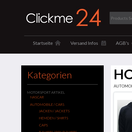
Startseite
Versand Infos
AGB's
HO
Kategorien
AUTOMOBI
MOTORSPORT ARTIKEL
NASCAR
AUTOMOBILE / CARS
JACKEN / JACKETS
HEMDEN / SHIRTS
CAPS