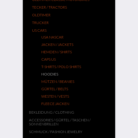
TECKER / TRACTORS
OLDTIMER
TRUCKER
US CARS
USA NASCAR
JACKEN / JACKETS
HEMDEN / SHIRTS
CAPS US
T-SHIRTS / POLO SHIRTS
HOODIES
MÜTZEN / BEANIES
GÜRTEL / BELTS
WESTEN / VESTS
FLEECE JACKEN
BEKLEIDUNG / CLOTHING
ACCESSORIES / GÜRTEL / TASCHEN /
SONNENBRILLEN
SCHMUCK / FASHION JEWELRY