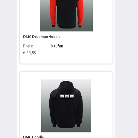
DMC DeLorean Hoodie
Preis:
Kaufen
€ 55,99
DMC Hoodie