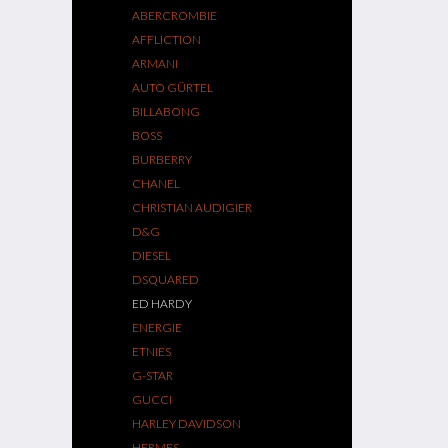
ABERCROMBIE
AFFLICTION
ARMANI
AUTO GÜRTEL
BILLABONG
BOSS
BURBERRY
CHANEL
CHRISTIAN AUDIGIER
D&G
DIESEL
DSQUARED
ED HARDY
ENERGIE
ETNIES
G-STAR
GUCCI
HARLEY DAVIDSON
HERMES