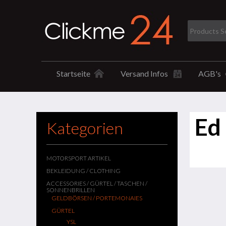
Startseite
Versand Infos
AGB's
Ed
Kategorien
MOTORSPORT ARTIKEL
BEKLEIDUNG / CLOTHING
ACCESSORIES / GÜRTEL / TASCHEN /
SONNENBRILLEN
GELDBÖRSEN / PORTEMONAIES
GÜRTEL
YSL