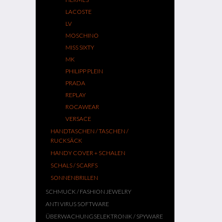
LACOSTE
LV
MOSCHINO
MISS SIXTY
MK
PHILIPP PLEIN
PRADA
REPLAY
ROCAWEAR
VERSACE
HANDTASCHEN / TASCHEN /
RUCKSÄCK
HANDY COVER + SCHALEN
SCHALS / SCARFS
SONNENBRILLEN
SCHMUCK / FASHION JEWELRY
ANTI VIRUS SOFTWARE
ÜBERWACHUNGSELEKTRONIK / SPYWARE