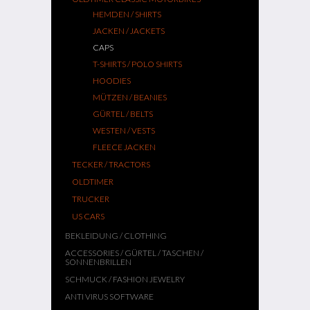
HEMDEN / SHIRTS
JACKEN / JACKETS
CAPS
T-SHIRTS / POLO SHIRTS
HOODIES
MÜTZEN / BEANIES
GÜRTEL / BELTS
WESTEN / VESTS
FLEECE JACKEN
TECKER / TRACTORS
OLDTIMER
TRUCKER
US CARS
BEKLEIDUNG / CLOTHING
ACCESSORIES / GÜRTEL / TASCHEN /
SONNENBRILLEN
SCHMUCK / FASHION JEWELRY
ANTI VIRUS SOFTWARE