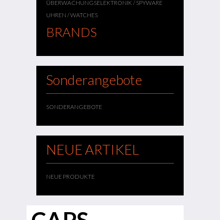
ÜBERWACHUNGSELEKTRONIK / SPYWARE
UHREN / WATCHES
BRANDS
Sonderangebote
SONDERANGEBOTE
NEUE ARTIKEL
NEUE PRODUKTE
CAPS