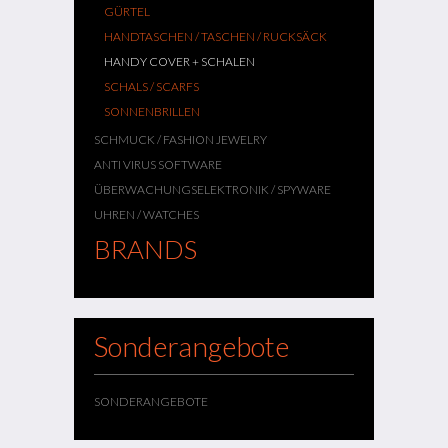
GÜRTEL
HANDTASCHEN / TASCHEN / RUCKSÄCK
HANDY COVER + SCHALEN
SCHALS / SCARFS
SONNENBRILLEN
SCHMUCK / FASHION JEWELRY
ANTI VIRUS SOFTWARE
ÜBERWACHUNGSELEKTRONIK / SPYWARE
UHREN / WATCHES
BRANDS
Sonderangebote
SONDERANGEBOTE