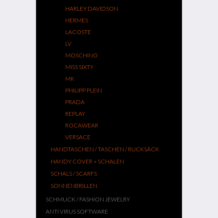
HARLEY DAVIDSON
HERMES
LACOSTE
LV
MOSCHINO
MISS SIXTY
MK
PHILIPP PLEIN
PRADA
REPLAY
ROCAWEAR
VERSACE
HANDTASCHEN / TASCHEN / RUCKSÄCK
HANDY COVER + SCHALEN
SCHALS / SCARFS
SONNENBRILLEN
SCHMUCK / FASHION JEWELRY
ANTI VIRUS SOFTWARE