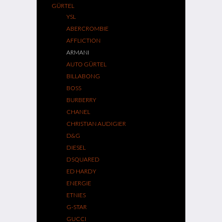
GÜRTEL
YSL
ABERCROMBIE
AFFLICTION
ARMANI
AUTO GÜRTEL
BILLABONG
BOSS
BURBERRY
CHANEL
CHRISTIAN AUDIGIER
D&G
DIESEL
DSQUARED
ED HARDY
ENERGIE
ETNIES
G-STAR
GUCCI